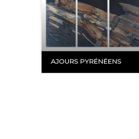
AJOURS PYRÉNÉENS
1 impasse La Pass
65380 LAYRISSE
+33 (0)6 87 03 