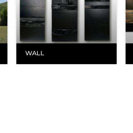
WALL
ade
81 33
VISITES SUR RENDEZ-VOUS
46 74