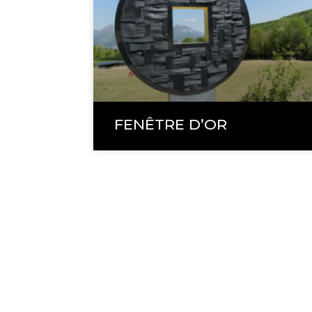
FENÊTRE D’OR
1 impasse La Pass
65380 LAYRISSE
+33 (0)6 87 03 
+33 (0)5 62 45 