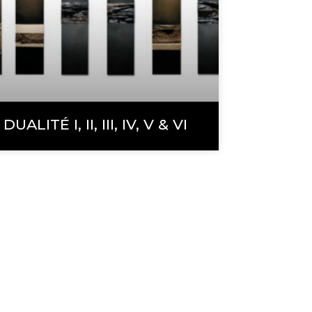
DUALITÉ I, II, III, IV, V & VI
ACCUEIL
ARTISTE
ŒUVRES
VIDÉOS